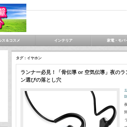
ルス＆コスメ
インテリア
家電・モバ
タグ：イヤホン
ランナー必見！「骨伝導 or 空気伝導」夜の
ン選びの落とし穴
Bl