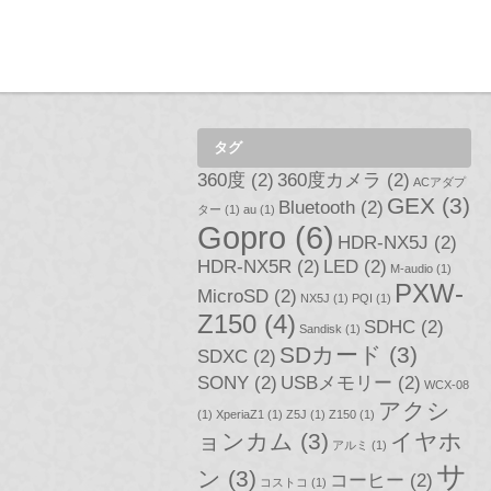
タグ
360度
(2)
360度カメラ
(2)
ACアダプ
GEX
(3)
Bluetooth
(2)
ター
(1)
au
(1)
Gopro
(6)
HDR-NX5J
(2)
HDR-NX5R
(2)
LED
(2)
M-audio
(1)
PXW-
MicroSD
(2)
NX5J
(1)
PQI
(1)
Z150
(4)
SDHC
(2)
Sandisk
(1)
SDカード
(3)
SDXC
(2)
SONY
(2)
USBメモリー
(2)
WCX-08
アクシ
(1)
XperiaZ1
(1)
Z5J
(1)
Z150
(1)
ョンカム
(3)
イヤホ
アルミ
(1)
サ
ン
(3)
コーヒー
(2)
コストコ
(1)