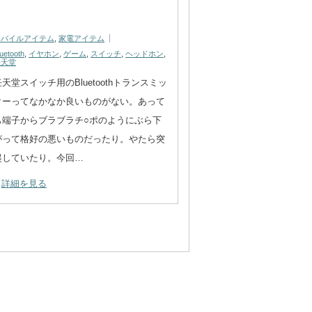
モバイルアイテム
,
家電アイテム
uetooth
,
イヤホン
,
ゲーム
,
スイッチ
,
ヘッドホン
,
任天堂
任天堂スイッチ用のBluetoothトランスミッ
ターってなかなか良いものがない。あって
も端子からブラブラチ○ポのようにぶら下
がって格好の悪いものだったり。やたら突
起していたり。今回…
詳細を見る