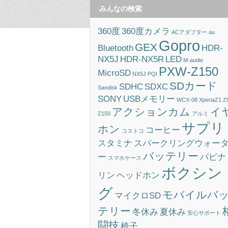
みんなの検索
360度
360度カメラ
ACアダプター
au
Gopro
GEX
Bluetooth
HDR-
NX5J
HDR-NX5R
LED
M-audio
PXW-Z150
MicroSD
NX5J
PQI
SDカード
SDHC
SDXC
Sandisk
SONY
USBメモリー
WCX-08
XperiaZ1
Z
アクションカム
イ
Z150
アルミ
サプリ
ホン
コーヒー
コストコ
スタミナ
スパークリングウォー
バッテリー
ー
パピナ
スマホケース
ボクシン
リン
ヘッドホン
グ
モバイルバ
マイクロSD
テリー
冬休み
夏休み
安心サポート
闘技
椅子