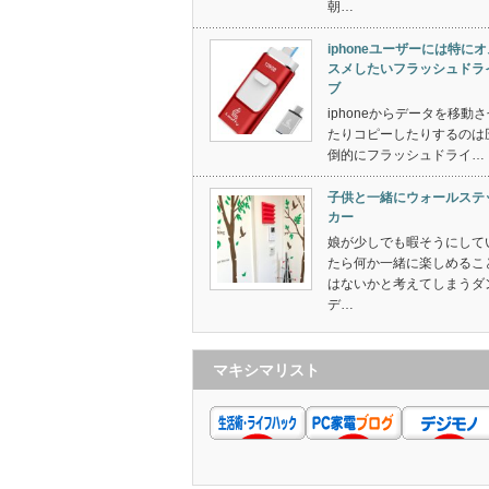
朝…
iphoneユーザーには特に
スメしたいフラッシュドラ
ブ
iphoneからデータを移動
たりコピーしたりするのは
倒的にフラッシュドライ…
子供と一緒にウォールステ
カー
娘が少しでも暇そうにして
たら何か一緒に楽しめるこ
はないかと考えてしまうダ
デ…
マキシマリスト