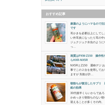
おすすめ記事
麻薬のようにハマるので注
です
耳かきを必要以上にしてし
い外耳炎になったり耳の中
ジュクジュク水虫のように
っ…
画質はPXW-Z150 操作性
らHXR-NX5R
NX5RとZ150 通称デジ 
事でこの２台を使用してお
ますが 失敗が許…
朝勃ちが復活したサプリ 
鉛の効果
30代後半くらいからであろ
かめっきり朝勃ちのない朝
迎えることが多くその内、