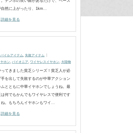
す。テンポの良い曲があるだけで、ペース
が自然に上がったり、1km…
詳細を見る
モバイルアイテム
,
失敗アイテム
イヤホン
,
パイオニア
,
ワイヤレスイヤホン
,
大陸物
やってきました貧乏シリーズ！貧乏人が必
ず手を出して失敗するのが中華アクション
カムとともに中華イヤホンでしょうね。最
近は何でもかんでもワイヤレスで便利です
よね。もちろんイヤホンもワイ…
詳細を見る