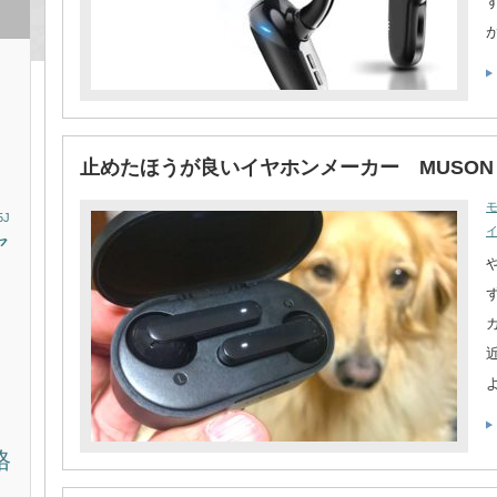
止めたほうが良いイヤホンメーカー MUSON
5J
ヤ
タ
ッ
格