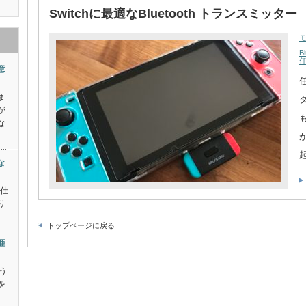
Switchに最適なBluetooth トランスミッター
Bl
意
ま
が
な
な
お仕
り
トップページに戻る
亜
う
を