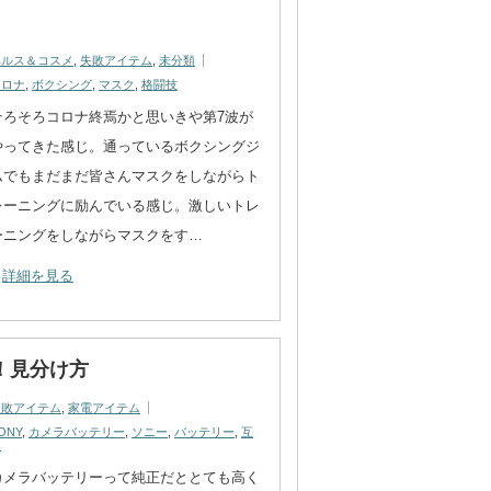
ヘルス＆コスメ
,
失敗アイテム
,
未分類
コロナ
,
ボクシング
,
マスク
,
格闘技
そろそろコロナ終焉かと思いきや第7波が
やってきた感じ。通っているボクシングジ
ムでもまだまだ皆さんマスクをしながらト
レーニングに励んでいる感じ。激しいトレ
ーニングをしながらマスクをす…
詳細を見る
意！見分け方
失敗アイテム
,
家電アイテム
ONY
,
カメラバッテリー
,
ソニー
,
バッテリー
,
互
換
カメラバッテリーって純正だととても高く