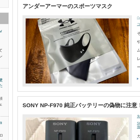
アンダーアーマーのスポーツマスク
メ
て
ン
使
た
頻
ェ
SONY NP-F970 純正バッテリーの偽物に注
ョ
S
ロ