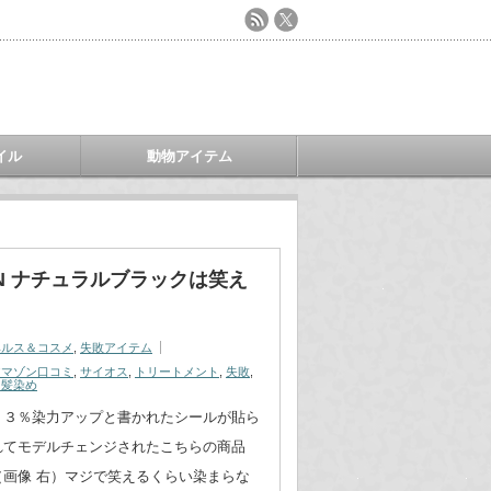
イル
動物アイテム
EN ナチュラルブラックは笑え
ヘルス＆コスメ
,
失敗アイテム
アマゾン口コミ
,
サイオス
,
トリートメント
,
失敗
,
白髪染め
１３％染力アップと書かれたシールが貼ら
れてモデルチェンジされたこちらの商品
（画像 右）マジで笑えるくらい染まらな