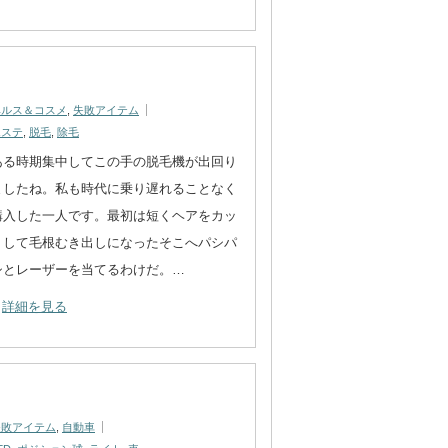
ヘルス＆コスメ
,
失敗アイテム
エステ
,
脱毛
,
除毛
ある時期集中してこの手の脱毛機が出回り
ましたね。私も時代に乗り遅れることなく
購入した一人です。最初は短くヘアをカッ
トして毛根むき出しになったそこへパシパ
シとレーザーを当てるわけだ。…
詳細を見る
！
失敗アイテム
,
自動車