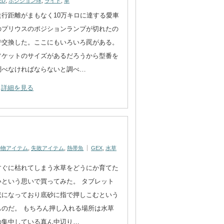
ED
,
ポジション球
,
ライト
,
車
走行距離がまもなく10万キロに達する愛車
のプリウスのポジションランプが切れたの
で交換した。ここにもいろいろ罠がある。
ソケットのサイズがあるだろうから型番を
調べなければならないと調べ…
詳細を見る
動物アイテム
,
失敗アイテム
,
熱帯魚
GEX
,
水草
すぐに枯れてしまう水草をどうにか育てた
いという思いで買ってみた。 タブレット
状になっており底砂に指で押しこむという
ものだ。 もちろん押し入れる場所は水草
の集中している真ん中辺り…