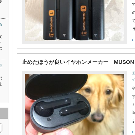
ポ
る
て
テ
に
止めたほうが良いイヤホンメーカー MUSON
亜
う
を