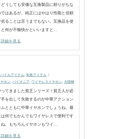
てどうしても安価な互換製品に頼りがちな
のではあるが、純正にはやはり性能と信頼
で劣ることは言うまでもない。互換品を使
うと何が不愉快かといいますと…
詳細を見る
モバイルアイテム
,
失敗アイテム
イヤホン
,
パイオニア
,
ワイヤレスイヤホン
,
大陸物
やってきました貧乏シリーズ！貧乏人が必
ず手を出して失敗するのが中華アクション
カムとともに中華イヤホンでしょうね。最
近は何でもかんでもワイヤレスで便利です
よね。もちろんイヤホンもワイ…
詳細を見る