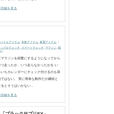
詳細を見る
モバイルアイテム
,
失敗アイテム
,
家電アイテム
アップルウォッチ
,
スマートウォッチ
,
マラソン
,
銭
失い
夜マラソンを頻繁にするようになってから
いつ走ったか、いつ走らなかったかを い
ちいちカレンダーにチェック付けるのも容
易ではない。 実に簡単な動作だが継続と
なるとそうはいかない…
詳細を見る
「ブラックサプリEX」