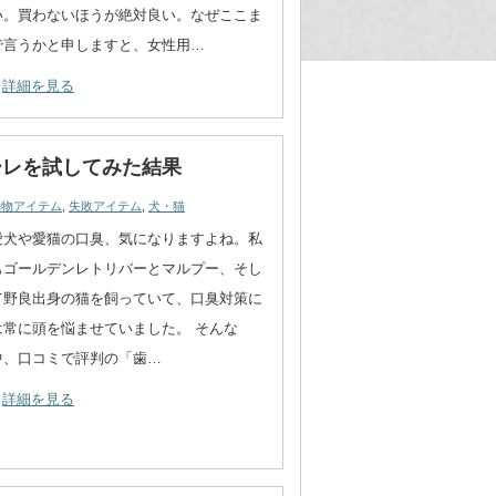
い。買わないほうが絶対良い。なぜここま
で言うかと申しますと、女性用…
詳細を見る
ーレを試してみた結果
動物アイテム
,
失敗アイテム
,
犬・猫
愛犬や愛猫の口臭、気になりますよね。私
もゴールデンレトリバーとマルプー、そし
て野良出身の猫を飼っていて、口臭対策に
は常に頭を悩ませていました。 そんな
中、口コミで評判の「歯…
詳細を見る