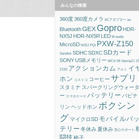
みんなの検索
360度
360度カメラ
ACアダプター
au
Gopro
GEX
Bluetooth
HDR-
NX5J
HDR-NX5R
LED
M-audio
PXW-Z150
MicroSD
NX5J
PQI
SDカード
SDHC
SDXC
Sandisk
SONY
USBメモリー
WCX-08
XperiaZ1
Z
アクションカム
イ
Z150
アルミ
サプリ
ホン
コーヒー
コストコ
スタミナ
スパークリングウォー
バッテリー
ー
パピナ
スマホケース
ボクシン
リン
ヘッドホン
グ
モバイルバ
マイクロSD
テリー
冬休み
夏休み
安心サポート
闘技
椅子