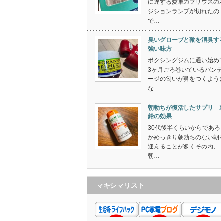
に達する愛車のプリウスの
ジションランプが切れたの
で…
臭いグローブと靴を消臭す
強い味方
ボクシングジムに通い始め
3ヶ月ごろ巻いているバン
ージの匂いが鼻をつくよう
な…
朝勃ちが復活したサプリ 
鉛の効果
30代後半くらいからであろ
かめっきり朝勃ちのない朝
迎えることが多くその内、
朝…
マキシマリスト