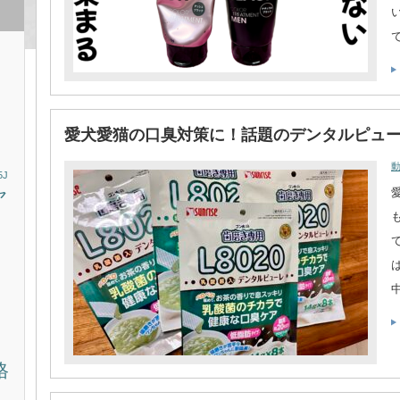
愛犬愛猫の口臭対策に！話題のデンタルピュ
5J
ヤ
タ
ッ
格