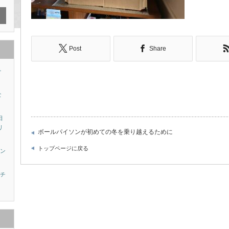
Post
Share
そ
な
日
リ
ボールパイソンが初めての冬を乗り越えるために
トップページに戻る
ニン
ナチ