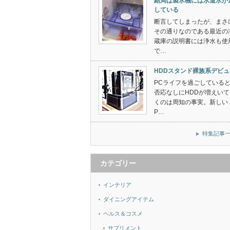
結局は製氷機には水道水が
している
断言してしまったが、まさ
その通りなのである最近の
蔵庫の説明書には浄水も使
で…
HDDスタンド裸族系デビュ
PCライフを過ごしている
否応なしにHDDが増えいて
くのは周知の事実。新しい
P…
特集記事
カテゴリー
インテリア
ダイニングアイテム
ヘルス＆コスメ
サプリメント