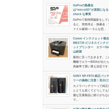
GoProの熱暴走
は“microSD”が原因になる
shock な事実
GoProで長時間撮影をして
ると、突然停止・熱暴走・
ァイル破損──そんな恐…
Canon インクジェット複
MB2730 ビジネスインク
ットプリンター エラー50
は絶望
最初に言っておきます。こ
機種でエラーB504が出た
高確率で買い替え決定です
SONY NP-F970 純正バッ
リーの偽物に注意！見分け
カメラバッテリーって純正
ととても高くてどうしても
価な互換製品に頼りがちな
で…