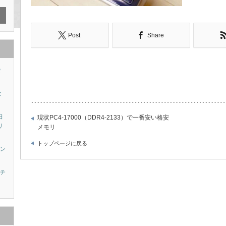
Post
Share
そ
な
日
現状PC4-17000（DDR4-2133）で一番安い格安
リ
メモリ
トップページに戻る
ニン
ナチ