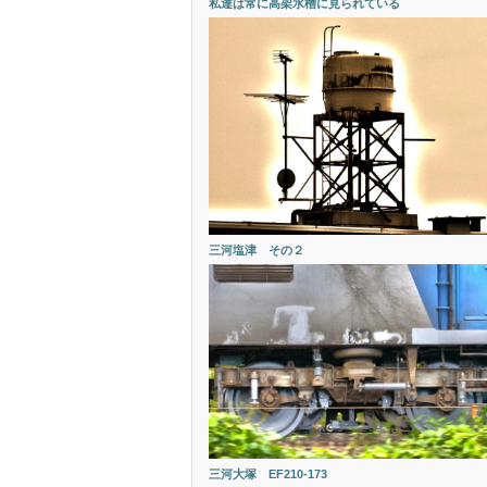
私達は常に高架水槽に見られている
三河塩津 その２
三河大塚 EF210-173