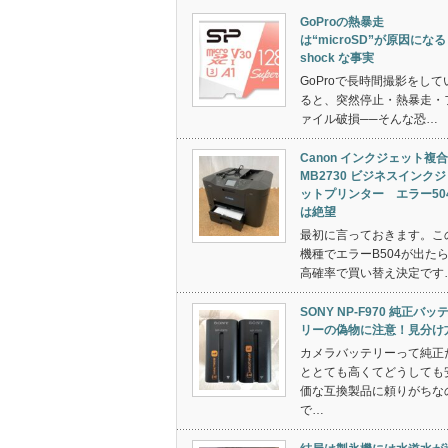
GoProの熱暴走
は“microSD”が原因になる
shock な事実
GoProで長時間撮影をして
ると、突然停止・熱暴走・
ァイル破損──そんな恐…
Canon インクジェット複
MB2730 ビジネスインク
ットプリンター エラー50
は絶望
最初に言っておきます。こ
機種でエラーB504が出た
高確率で買い替え決定です
SONY NP-F970 純正バッ
リーの偽物に注意！見分け
カメラバッテリーって純正
ととても高くてどうしても
価な互換製品に頼りがちな
で…