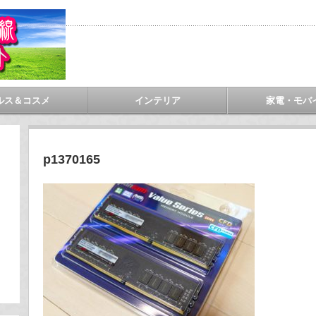
ルス＆コスメ
インテリア
家電・モバ
p1370165