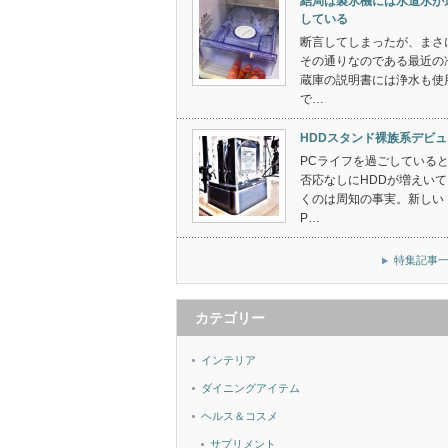
結局は製氷機には水道水が
している
断言してしまったが、まさ
その通りなのである最近の
蔵庫の説明書には浄水も使
で…
HDDスタンド裸族系デビュ
PCライフを過ごしている
否応なしにHDDが増えいて
くのは周知の事実。新しい
P…
特集記事
カテゴリー
インテリア
ダイニングアイテム
ヘルス＆コスメ
サプリメント