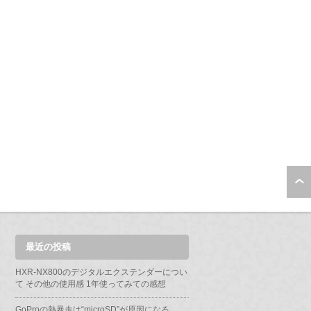
最近の投稿
HXR-NX800のデジタルエクステンダーについ
て その他の使用感 1年使ってみての感想
GoProの熱暴走は“microSD”が原因になる