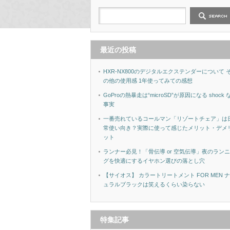
最近の投稿
HXR-NX800のデジタルエクステンダーについて 
の他の使用感 1年使ってみての感想
GoProの熱暴走は“microSD”が原因になる shock 
事実
一番売れているコールマン「リゾートチェア」は
常使い向き？実際に使って感じたメリット・デメ
ット
ランナー必見！「骨伝導 or 空気伝導」夜のラン
グを快適にするイヤホン選びの落とし穴
【サイオス】 カラートリートメント FOR MEN 
ュラルブラックは笑えるくらい染らない
特集記事